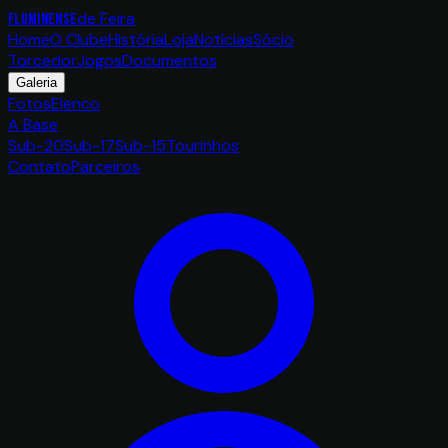
de Feira
FLUMINENSE
Home
O Clube
História
Loja
Notícias
Sócio
Torcedor
Jogos
Documentos
Galeria
Fotos
Elenco
A Base
Sub-20
Sub-17
Sub-15
Tourinhos
Contato
Parceiros