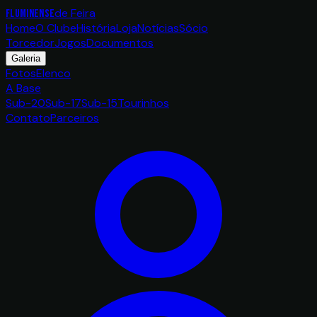
de Feira
FLUMINENSE
Home
O Clube
História
Loja
Notícias
Sócio
Torcedor
Jogos
Documentos
Galeria
Fotos
Elenco
A Base
Sub-20
Sub-17
Sub-15
Tourinhos
Contato
Parceiros