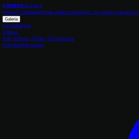
de Feira
FLUMINENSE
Home
O Clube
História
Loja
Notícias
Sócio Torcedor
Jogos
Doc
Galeria
Fotos
Elenco
A Base
Sub-20
Sub-17
Sub-15
Tourinhos
Contato
Parceiros