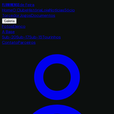
de Feira
FLUMINENSE
Home
O Clube
História
Loja
Notícias
Sócio
Torcedor
Jogos
Documentos
Galeria
Fotos
Elenco
A Base
Sub-20
Sub-17
Sub-15
Tourinhos
Contato
Parceiros