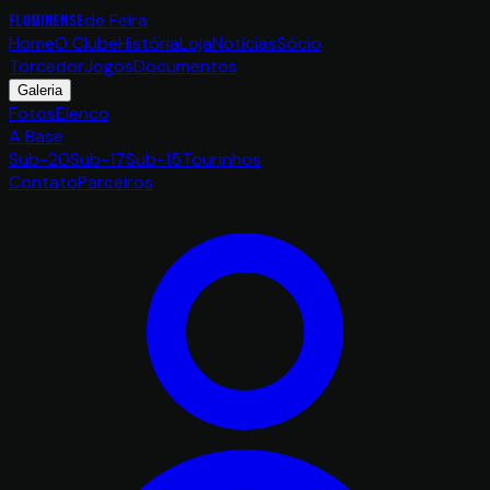
de Feira
FLUMINENSE
Home
O Clube
História
Loja
Notícias
Sócio
Torcedor
Jogos
Documentos
Galeria
Fotos
Elenco
A Base
Sub-20
Sub-17
Sub-15
Tourinhos
Contato
Parceiros